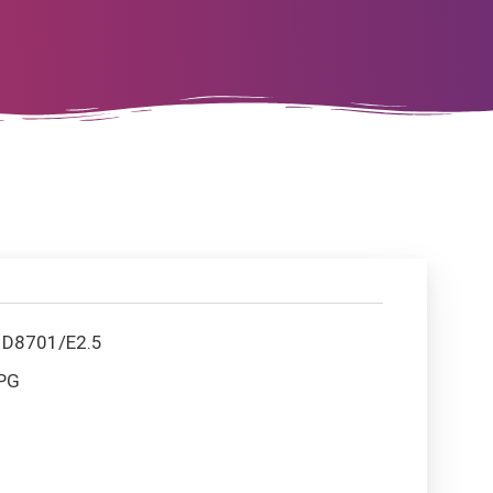
:
D8701/E2.5
PG