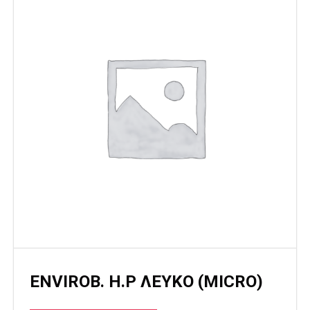
ENVIROB. H.P ΛΕΥΚΟ (MICRO)