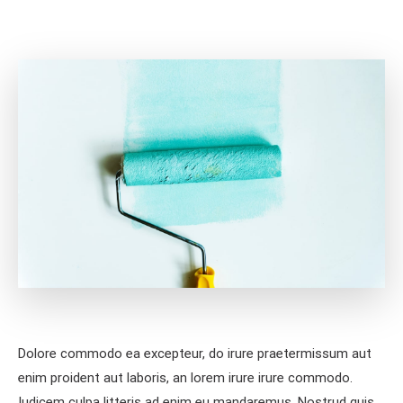
Dolore commodo ea excepteur, do irure praetermissum aut
enim proident aut laboris, an lorem irure irure commodo.
Iudicem culpa litteris ad enim eu mandaremus. Nostrud quis