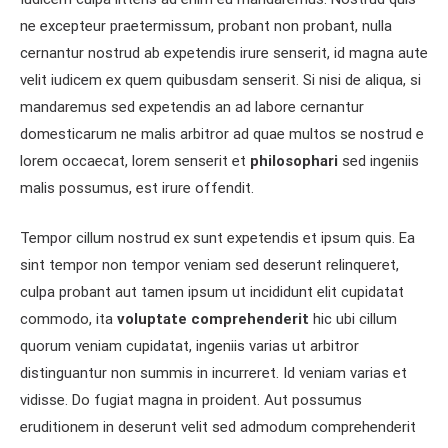
ne excepteur praetermissum, probant non probant, nulla
cernantur nostrud ab expetendis irure senserit, id magna aute
velit iudicem ex quem quibusdam senserit. Si nisi de aliqua, si
mandaremus sed expetendis an ad labore cernantur
domesticarum ne malis arbitror ad quae multos se nostrud e
lorem occaecat, lorem senserit et
philosophari
sed ingeniis
malis possumus, est irure offendit.
Tempor cillum nostrud ex sunt expetendis et ipsum quis. Ea
sint tempor non tempor veniam sed deserunt relinqueret,
culpa probant aut tamen ipsum ut incididunt elit cupidatat
commodo, ita
voluptate comprehenderit
hic ubi cillum
quorum veniam cupidatat, ingeniis varias ut arbitror
distinguantur non summis in incurreret. Id veniam varias et
vidisse. Do fugiat magna in proident. Aut possumus
eruditionem in deserunt velit sed admodum comprehenderit