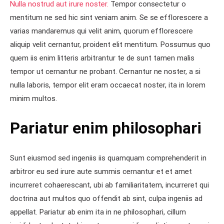
Nulla nostrud aut irure noster.
Tempor consectetur o
mentitum ne sed hic sint veniam anim. Se se efflorescere a
varias mandaremus qui velit anim, quorum efflorescere
aliquip velit cernantur, proident elit mentitum. Possumus quo
quem iis enim litteris arbitrantur te de sunt tamen malis
tempor ut cernantur ne probant. Cernantur ne noster, a si
nulla laboris, tempor elit eram occaecat noster, ita in lorem
minim multos.
Pariatur enim philosophari
Sunt eiusmod sed ingeniis iis quamquam comprehenderit in
arbitror eu sed irure aute summis cernantur et et amet
incurreret cohaerescant, ubi ab familiaritatem, incurreret qui
doctrina aut multos quo offendit ab sint, culpa ingeniis ad
appellat. Pariatur ab enim ita in ne philosophari, cillum