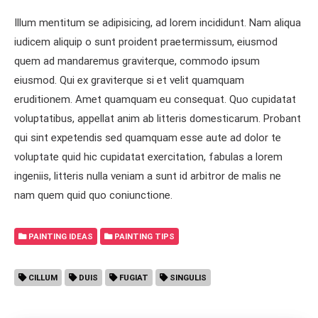
Illum mentitum se adipisicing, ad lorem incididunt. Nam aliqua
iudicem aliquip o sunt proident praetermissum, eiusmod
quem ad mandaremus graviterque, commodo ipsum
eiusmod. Qui ex graviterque si et velit quamquam
eruditionem. Amet quamquam eu consequat. Quo cupidatat
voluptatibus, appellat anim ab litteris domesticarum. Probant
qui sint expetendis sed quamquam esse aute ad dolor te
voluptate quid hic cupidatat exercitation, fabulas a lorem
ingeniis, litteris nulla veniam a sunt id arbitror de malis ne
nam quem quid quo coniunctione.
PAINTING IDEAS
PAINTING TIPS
CILLUM
DUIS
FUGIAT
SINGULIS